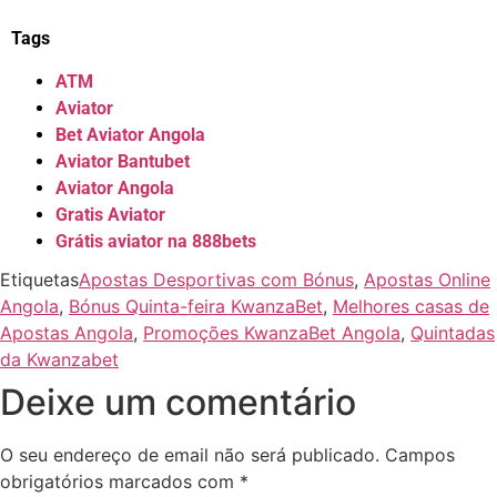
Tags
ATM
Aviator
Bet Aviator Angola
Aviator Bantubet
Aviator Angola
Gratis Aviator
Grátis aviator na 888bets
Etiquetas
Apostas Desportivas com Bónus
,
Apostas Online
Angola
,
Bónus Quinta-feira KwanzaBet
,
Melhores casas de
Apostas Angola
,
Promoções KwanzaBet Angola
,
Quintadas
da Kwanzabet
Deixe um comentário
O seu endereço de email não será publicado.
Campos
obrigatórios marcados com
*