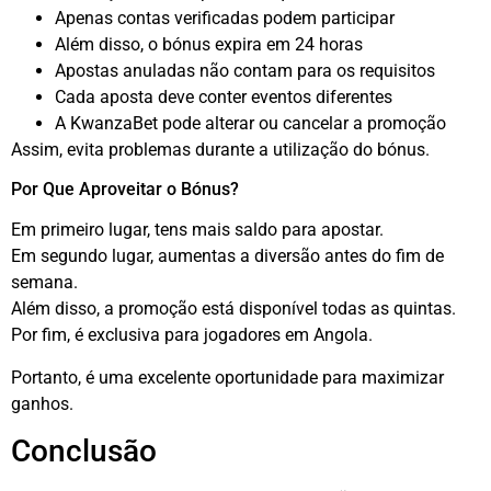
Apenas contas verificadas podem participar
Além disso, o bónus expira em 24 horas
Apostas anuladas não contam para os requisitos
Cada aposta deve conter eventos diferentes
A KwanzaBet pode alterar ou cancelar a promoção
Assim, evita problemas durante a utilização do bónus.
Por Que Aproveitar o Bónus?
Em primeiro lugar, tens mais saldo para apostar.
Em segundo lugar, aumentas a diversão antes do fim de
semana.
Além disso, a promoção está disponível todas as quintas.
Por fim, é exclusiva para jogadores em Angola.
Portanto, é uma excelente oportunidade para maximizar
ganhos.
Conclusão