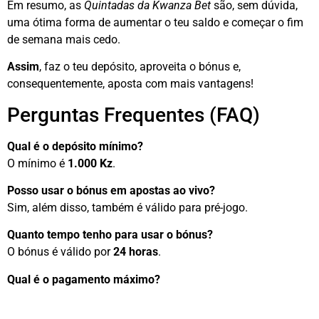
Em resumo, as
Quintadas da Kwanza Bet
são, sem dúvida,
uma ótima forma de aumentar o teu saldo e começar o fim
de semana mais cedo.
Assim
, faz o teu depósito, aproveita o bónus e,
consequentemente, aposta com mais vantagens!
Perguntas Frequentes (FAQ)
Qual é o depósito mínimo?
O mínimo é
1.000 Kz
.
Posso usar o bónus em apostas ao vivo?
Sim, além disso, também é válido para pré-jogo.
Quanto tempo tenho para usar o bónus?
O bónus é válido por
24 horas
.
Qual é o pagamento máximo?