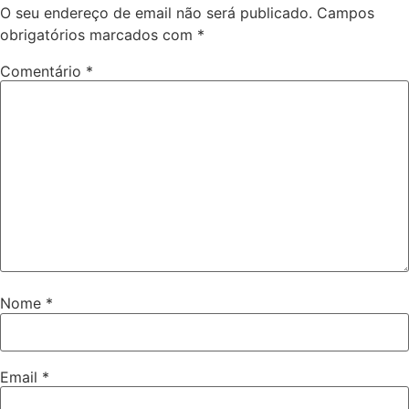
O seu endereço de email não será publicado.
Campos
obrigatórios marcados com
*
Comentário
*
Nome
*
Email
*