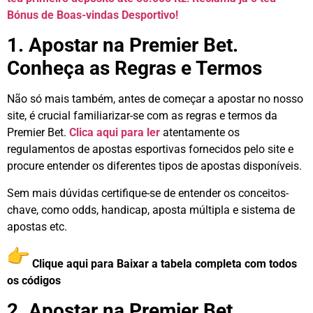
Bónus de Boas-vindas Desportivo!
1. Apostar na Premier Bet.
Conheça as Regras e Termos
Não só mais também, antes de começar a apostar no nosso
site, é crucial familiarizar-se com as regras e termos da
Premier Bet.
Clica aqui para ler
atentamente os
regulamentos de apostas esportivas fornecidos pelo site e
procure entender os diferentes tipos de apostas disponíveis.
Sem mais dúvidas certifique-se de entender os conceitos-
chave, como odds, handicap, aposta múltipla e sistema de
apostas etc.
Clique aqui para Baixar a tabela completa com todos
os códigos
2. Apostar na Premier Bet.