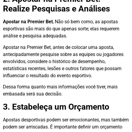
Realize Pesquisas e Análises
Apostar na Premier Bet
, Não só bem como, as apostas
esportivas são mais do que apenas sorte; elas requerem
análise e pesquisa adequadas.
Apostar na Premier Bet, antes de colocar uma aposta,
antecipadamente pesquise sobre as equipes ou jogadores
envolvidos, considere o histórico de desempenho,
estatísticas recentes, lesões e outros fatores que possam
influenciar o resultado do evento esportivo.
Dessa forma quanto mais informações você tiver, mais
embasada será sua decisão.
3. Estabeleça um Orçamento
Apostas desportivas podem ser emocionantes, mas também
podem ser arriscadas. É importante definir um orçamento