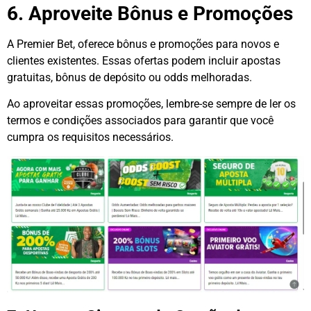
6. Aproveite Bônus e Promoções
A Premier Bet, oferece bônus e promoções para novos e
clientes existentes. Essas ofertas podem incluir apostas
gratuitas, bônus de depósito ou odds melhoradas.
Ao aproveitar essas promoções, lembre-se sempre de ler os
termos e condições associados para garantir que você
cumpra os requisitos necessários.