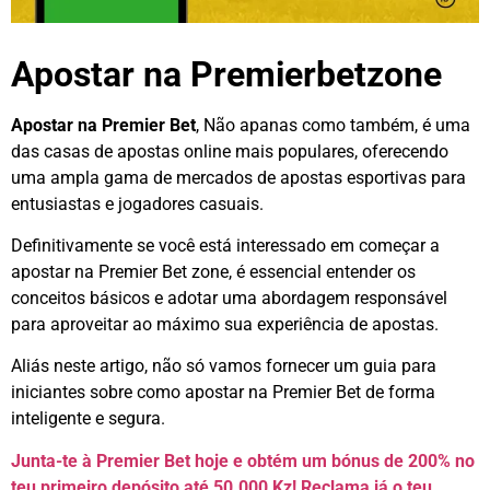
Apostar na Premierbetzone
Apostar na Premier Bet
, Não apanas como também, é uma
das casas de apostas online mais populares, oferecendo
uma ampla gama de mercados de apostas esportivas para
entusiastas e jogadores casuais.
Definitivamente se você está interessado em começar a
apostar na Premier Bet zone, é essencial entender os
conceitos básicos e adotar uma abordagem responsável
para aproveitar ao máximo sua experiência de apostas.
Aliás neste artigo, não só vamos fornecer um guia para
iniciantes sobre como apostar na Premier Bet de forma
inteligente e segura.
Junta-te à Premier Bet hoje e obtém um bónus de 200% no
teu primeiro depósito até 50.000 Kz! Reclama já o teu