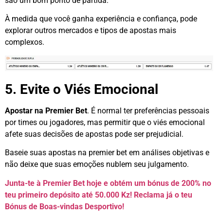
são um bom ponto de partida.
À medida que você ganha experiência e confiança, pode
explorar outros mercados e tipos de apostas mais
complexos.
5. Evite o Viés Emocional
Apostar na Premier Bet
. É normal ter preferências pessoais
por times ou jogadores, mas permitir que o viés emocional
afete suas decisões de apostas pode ser prejudicial.
Baseie suas apostas na premier bet em análises objetivas e
não deixe que suas emoções nublem seu julgamento.
Junta-te à Premier Bet hoje e obtém um bónus de 200% no
teu primeiro depósito até 50.000 Kz! Reclama já o teu
Bónus de Boas-vindas Desportivo!