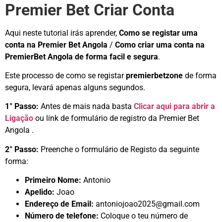
Premier Bet Criar Conta
Aqui neste tutorial irás aprender,
Como se registar uma
conta na Premier Bet Angola
/
Como criar uma conta na
PremierBet Angola de forma facil e segura
.
Este processo de como se registar
premierbetzone
de forma
segura, levará apenas alguns segundos.
1° Passo:
Antes de mais nada basta
Clicar aqui para abrir a
Ligação
ou link de formulário de registro da Premier Bet
Angola .
2° Passo:
Preenche o formulário de Registo da seguinte
forma:
Primeiro Nome:
Antonio
Apelido:
Joao
Endereço de Email:
antoniojoao2025@gmail.com
Número de telefone:
Coloque o teu número de