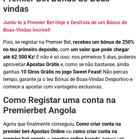
vindas
Junta-te à Premier Bet Hoje e Desfruta de um Bônus de
Boas-Vindas Incrível!
Pois, se registar na Premier Bet,
recebes um bônus de 250%
no teu primeiro depósito
, com
um valor que pode chegar
até 62.500 Kz
! E não é só isso: nos primeiros 5 dias, poderás
aproveitar
Apostas Grátis
e, como se não bastasse, ainda
ganhas
10 Giros Grátis no jogo Sweet Feast
! Não percas
tempo, garante já o teu Bônus de Boas-Vindas Desportivo e
comece a apostar com vantagens exclusivas.
Como Registar uma conta na
Premierbet Angola
Agora que finalmente conseguiu,
Como criar conta na
premier bet-Apostas Online
ou
como criar conta na
premier bet angola – apostas online luanda
, temos um