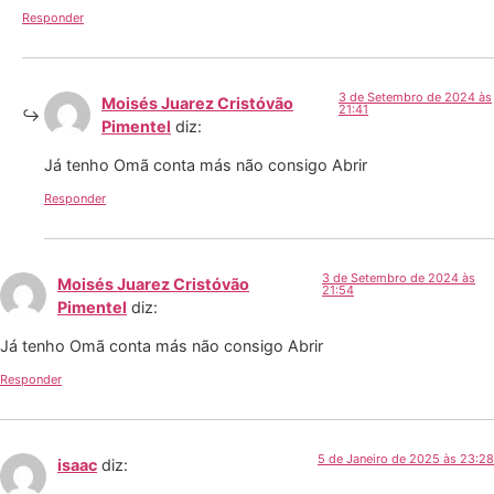
Responder
3 de Setembro de 2024 às
Moisés Juarez Cristóvão
21:41
Pimentel
diz:
Já tenho Omã conta más não consigo Abrir
Responder
3 de Setembro de 2024 às
Moisés Juarez Cristóvão
21:54
Pimentel
diz:
Já tenho Omã conta más não consigo Abrir
Responder
5 de Janeiro de 2025 às 23:28
isaac
diz: