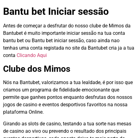
Bantu bet Iniciar sessão
Antes de começar a desfrutar do nosso clube de Mimos da
Bantubet é muito importante iniciar sessão na tua conta
bantu bet ou Bantu bet iniciar sessão, caso ainda nao
tenhas uma conta registada no site da Bantubet cria ja a tua
conta
Clicando Aqui
Clube dos Mimos
Nós na Bantubet, valorizamos a tua lealdade, é por isso que
criamos um programa de fidelidade emocionante que
permite que ganhes pontos enquanto desfrutas dos nossos
jogos de casino e eventos desportivos favoritos na nossa
plataforma Online.
Girando as slots de casino, testando a tua sorte nas mesas
de casino ao vivo ou prevendo o resultado dos principais