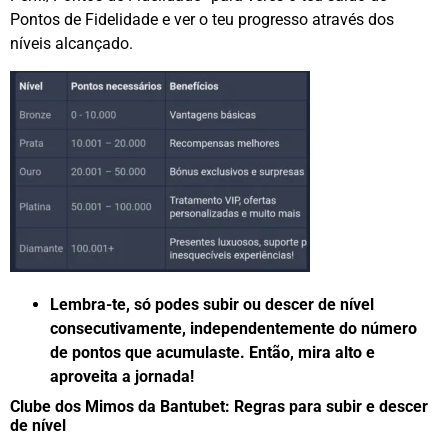
Pontos de Fidelidade e ver o teu progresso através dos
níveis alcançado.
Lembra-te, só podes subir ou descer de nível
consecutivamente, independentemente do número
de pontos que acumulaste. Então, mira alto e
aproveita a jornada!
Clube dos Mimos da Bantubet: Regras para subir e descer
de nível