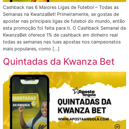
Cashback nas 6 Maiores Ligas de Futebol – Todas as
Semanas na KwanzaBet! Primeiramente, se gostas de
apostar nas principais ligas de futebol do mundo, então
esta promoção foi feita para ti. O Cashback Semanal da
KwanzaBet oferece 1% de cashback em dinheiro real
todas as semanas nas tuas apostas nos campeonatos
mais populares, como […]
Quintadas da Kwanza Bet