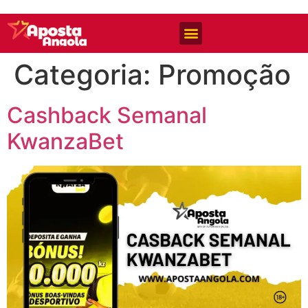
Categoria:
Promoção
Cashback Semanal
KwanzaBet