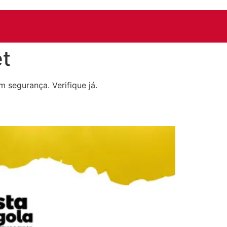
et
 segurança. Verifique já.