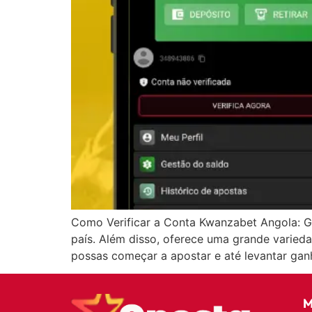
Como Verificar a Conta Kwanzabet Angola: G
país. Além disso, oferece uma grande varieda
possas começar a apostar e até levantar gan
M