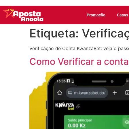
Promoção
Casas
Etiqueta:
Verifica
Verificação de Conta KwanzaBet: veja o passo
Como Verificar a cont