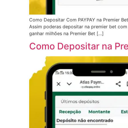
Como Depositar Com PAYPAY na Premier Bet A
Assim poderas depositar na premier bet com 
ganhar milhões na Premier Bet […]
Como Depositar na Pre