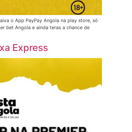
ixa o App PayPay Angola na play store, só
er bet Angola e ainda teras a chance de
ixa Express