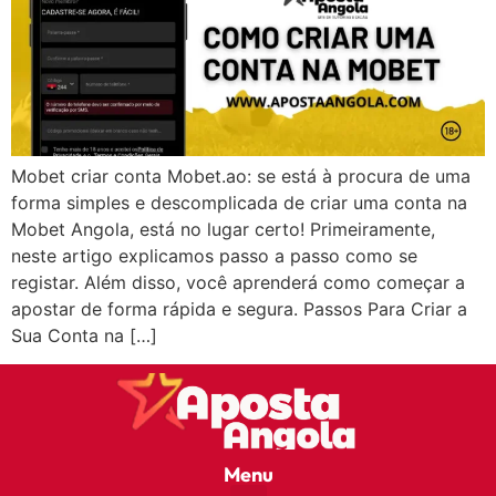
Mobet criar conta Mobet.ao: se está à procura de uma
forma simples e descomplicada de criar uma conta na
Mobet Angola, está no lugar certo! Primeiramente,
neste artigo explicamos passo a passo como se
registar. Além disso, você aprenderá como começar a
apostar de forma rápida e segura. Passos Para Criar a
Sua Conta na […]
Menu