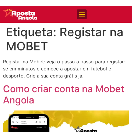
Etiqueta:
Registar na
MOBET
Registar na Mobet: veja o passo a passo para registar-
se em minutos e comece a apostar em futebol e
desporto. Crie a sua conta grátis já.
Como criar conta na Mobet
Angola