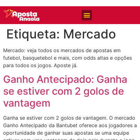
Casas de Apostas
Etiqueta:
Mercado
Mercado: veja todos os mercados de apostas em
futebol, basquetebol e mais, com odds altas e opções
para todos os jogos. Aposte já.
Ganho Antecipado: Ganha
se estiver com 2 golos de
vantagem
Ganha se estiver com 2 golos de vantagem. O mercado
Ganho Antecipado da Bantubet oferece aos jogadores a
oportunidade de ganhar suas apostas se uma equipe