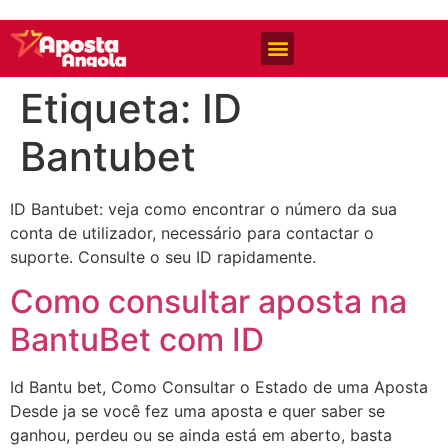
Casas de Apostas
Etiqueta:
ID
Bantubet
ID Bantubet: veja como encontrar o número da sua
conta de utilizador, necessário para contactar o
suporte. Consulte o seu ID rapidamente.
Como consultar aposta na
BantuBet com ID
Id Bantu bet, Como Consultar o Estado de uma Aposta
Desde ja se você fez uma aposta e quer saber se
ganhou, perdeu ou se ainda está em aberto, basta