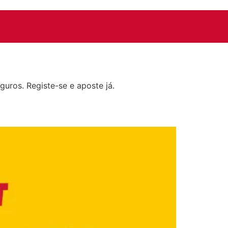
uros. Registe-se e aposte já.