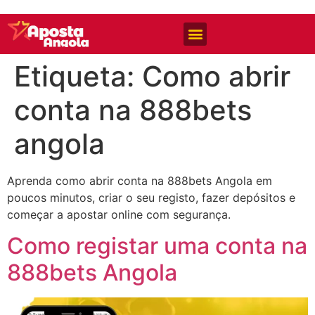
Casas de Apostas
Etiqueta:
Como abrir
conta na 888bets
angola
Aprenda como abrir conta na 888bets Angola em
poucos minutos, criar o seu registo, fazer depósitos e
começar a apostar online com segurança.
Como registar uma conta na
888bets Angola