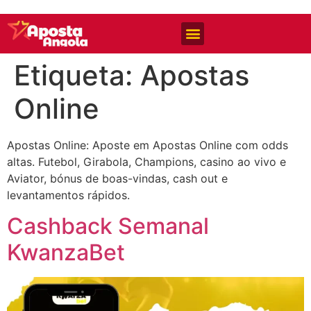
Casas de Apostas
Etiqueta:
Apostas
Online
Apostas Online: Aposte em Apostas Online com odds
altas. Futebol, Girabola, Champions, casino ao vivo e
Aviator, bónus de boas-vindas, cash out e
levantamentos rápidos.
Cashback Semanal
KwanzaBet