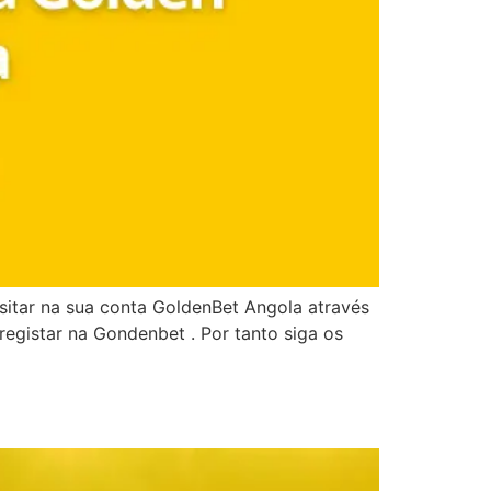
itar na sua conta GoldenBet Angola através
registar na Gondenbet . Por tanto siga os