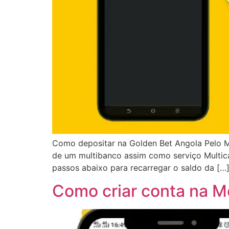
Como depositar na Golden Bet Angola Pelo M
de um multibanco assim como serviço Multicai
passos abaixo para recarregar o saldo da […
Como criar conta na M