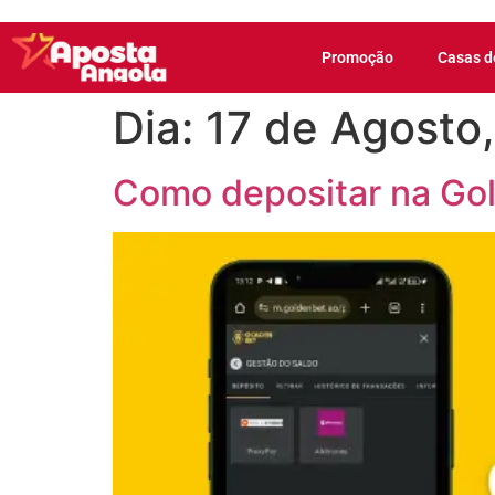
Promoção
Casas d
Dia:
17 de Agosto
Como depositar na Go