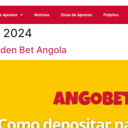
e Apostas
Notícias
Dicas de Apostas
Palpites
, 2024
lden Bet Angola