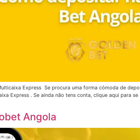
ulticaixa Express Se procura uma forma cómoda de depos
xa Express . Se ainda não tens conta, clique aqui para se 
]
obet Angola